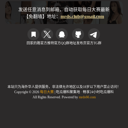
发送任意消息到邮箱，自动获取每日大赛最新
【免翻墙】地址：
mrds.club@gmail.com
回家的路
官方推特
官方QQ群
地址发布页
官方TG群
本站只为海外华人提供服务，非法律允许地区以及18岁以下用户禁止访问！
Copyright © 2026
每日大赛
| 吃瓜爆料聚集地 · 畅享24小时吃瓜爆料
All Rights Reserved. Powered by
mrds66.com